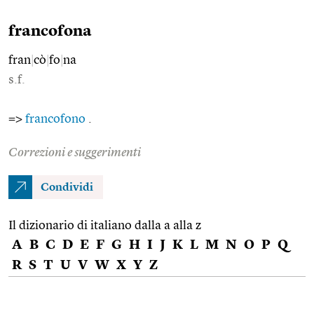
francofona
fran
|
cò
|
fo
|
na
s.f.
=>
francofono
.
Correzioni e suggerimenti
Condividi
Il dizionario di italiano dalla a alla z
A
B
C
D
E
F
G
H
I
J
K
L
M
N
O
P
Q
R
S
T
U
V
W
X
Y
Z