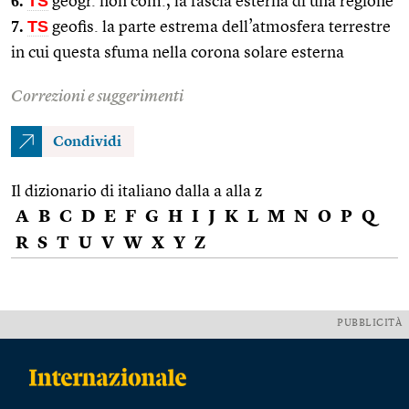
6.
TS
geogr. non com., la fascia esterna di una regione
7.
TS
geofis. la parte estrema dell’atmosfera terrestre
in cui questa sfuma nella corona solare esterna
Correzioni e suggerimenti
Condividi
Il dizionario di italiano dalla a alla z
A
B
C
D
E
F
G
H
I
J
K
L
M
N
O
P
Q
R
S
T
U
V
W
X
Y
Z
PUBBLICITÀ