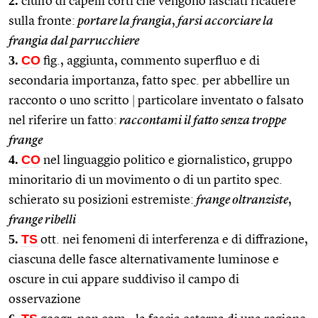
2.
ciuffo di capelli corti che vengono lasciati ricadere
sulla fronte:
portare la frangia
,
farsi accorciare la
frangia dal parrucchiere
3.
CO
fig., aggiunta, commento superfluo e di
secondaria importanza, fatto spec. per abbellire un
racconto o uno scritto
|
particolare inventato o falsato
nel riferire un fatto:
raccontami il fatto senza troppe
frange
4.
CO
nel linguaggio politico e giornalistico, gruppo
minoritario di un movimento o di un partito spec.
schierato su posizioni estremiste:
frange oltranziste
,
frange ribelli
5.
TS
ott. nei fenomeni di interferenza e di diffrazione,
ciascuna delle fasce alternativamente luminose e
oscure in cui appare suddiviso il campo di
osservazione