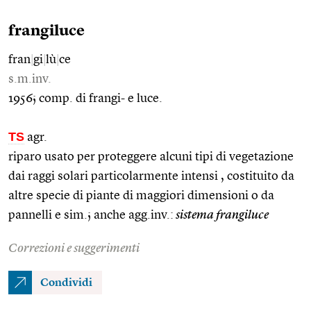
frangiluce
fran
|
gi
|
lù
|
ce
s.m.inv.
1956; comp. di frangi- e luce.
TS
agr.
riparo usato per proteggere alcuni tipi di vegetazione
dai raggi solari particolarmente intensi , costituito da
altre specie di piante di maggiori dimensioni o da
pannelli e sim.; anche agg.inv.:
sistema frangiluce
Correzioni e suggerimenti
Condividi