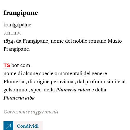
frangipane
fran
|
gi
|
pà
|
ne
s.m.inv.
1834; da Frangipane, nome del nobile romano Muzio
Frangipane.
TS
bot.com.
nome di alcune specie ornamentali del genere
Plumeria , di origine peruviana , dal profumo simile al
gelsomino , spec. della
Plumeria rubra
e della
Plumeria alba
Correzioni e suggerimenti
Condividi