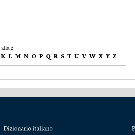
 alla z
K
L
M
N
O
P
Q
R
S
T
U
V
W
X
Y
Z
Dizionario italiano
P