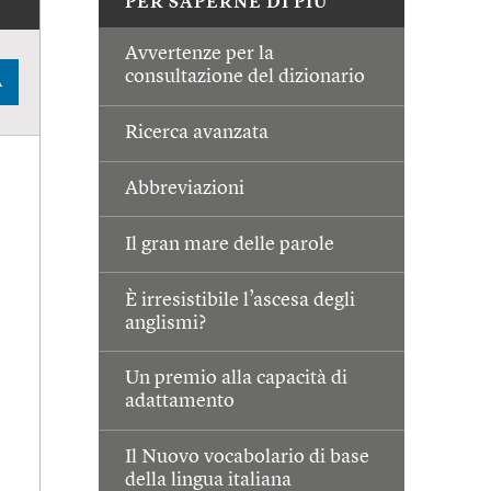
PER SAPERNE DI PIÙ
Avvertenze per la
consultazione del dizionario
A
Ricerca avanzata
Abbreviazioni
Il gran mare delle parole
È irresistibile l’ascesa degli
anglismi?
Un premio alla capacità di
adattamento
Il Nuovo vocabolario di base
della lingua italiana