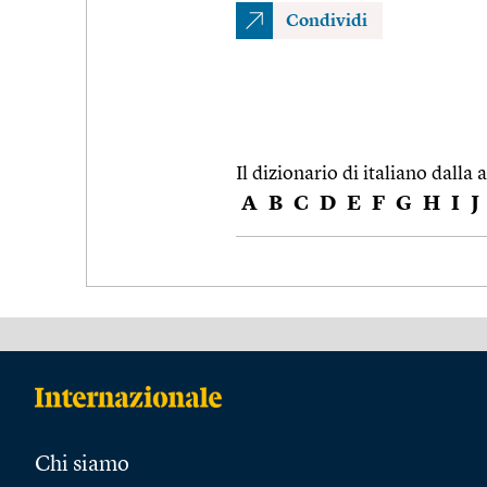
Condividi
Il dizionario di italiano dalla a
A
B
C
D
E
F
G
H
I
J
Chi siamo