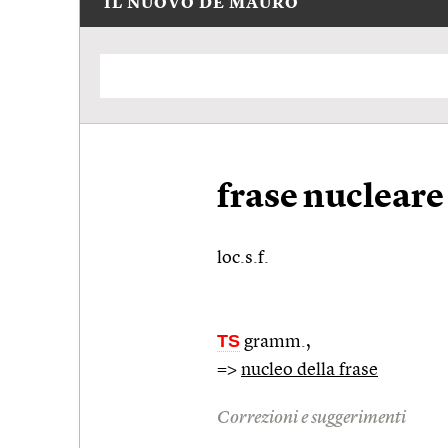
IL NUOVO DE MAURO
frase nucleare
loc.s.f.
TS
gramm.
,
=>
nucleo della frase
Correzioni e suggerimenti