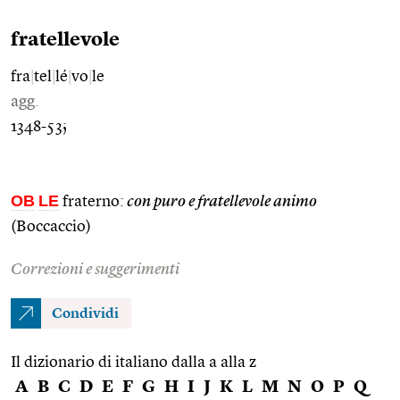
fratellevole
fra
|
tel
|
lé
|
vo
|
le
agg.
1348-53;
OB
LE
fraterno:
con puro e fratellevole animo
(Boccaccio)
Correzioni e suggerimenti
Condividi
Il dizionario di italiano dalla a alla z
A
B
C
D
E
F
G
H
I
J
K
L
M
N
O
P
Q