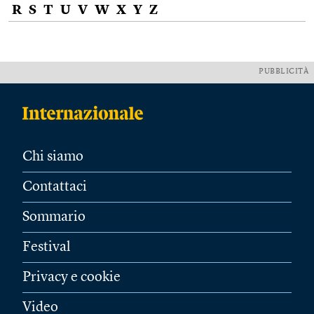
R
S
T
U
V
W
X
Y
Z
PUBBLICITÀ
Chi siamo
Contattaci
Sommario
Festival
Privacy e cookie
Video