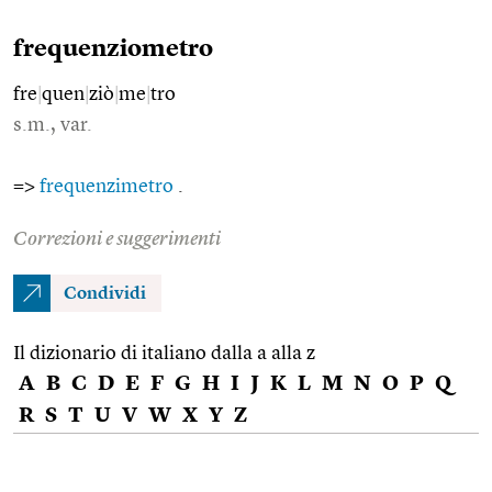
frequenziometro
fre
|
quen
|
ziò
|
me
|
tro
s.m., var.
=>
frequenzimetro
.
Correzioni e suggerimenti
Condividi
Il dizionario di italiano dalla a alla z
A
B
C
D
E
F
G
H
I
J
K
L
M
N
O
P
Q
R
S
T
U
V
W
X
Y
Z