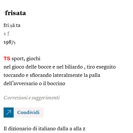
frisata
1
fri
|
ṣà
|
ta
s.f.
1987;
TS
sport, giochi
nel gioco delle bocce e nel biliardo , tiro eseguito
toccando e sfiorando lateralmente la palla
dell’avversario o il boccino
Correzioni e suggerimenti
Condividi
Il dizionario di italiano dalla a alla z