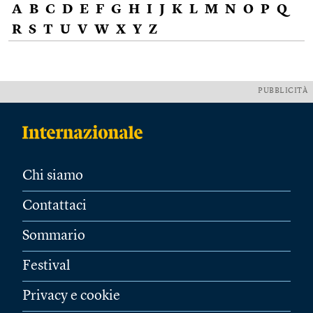
A
B
C
D
E
F
G
H
I
J
K
L
M
N
O
P
Q
R
S
T
U
V
W
X
Y
Z
PUBBLICITÀ
Chi siamo
Contattaci
Sommario
Festival
Privacy e cookie