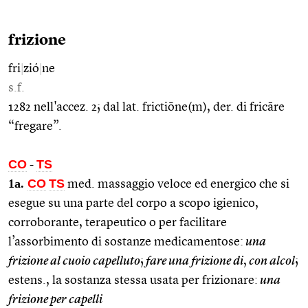
frizione
fri
|
zió
|
ne
s.f.
1282 nell'accez. 2; dal lat. frictiōne(m), der. di fricāre
“fregare”.
CO
TS
-
1a.
CO
TS
med. massaggio veloce ed energico che si
esegue su una parte del corpo a scopo igienico,
corroborante, terapeutico o per facilitare
l’assorbimento di sostanze medicamentose:
una
frizione al cuoio capelluto
;
fare una frizione di
,
con alcol
;
estens., la sostanza stessa usata per frizionare:
una
frizione per capelli