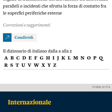
paralleli o incidenti che sfrutta la forza di contatto fra
le superfici periferiche esterne
Correzioni e suggerimenti
Condividi
Il dizionario di italiano dalla a alla z
A
B
C
D
E
F
G
H
I
J
K
L
M
N
O
P
Q
R
S
T
U
V
W
X
Y
Z
PUBBLICITÀ