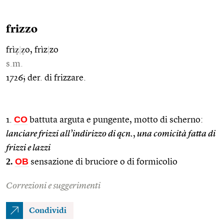
frizzo
frìẓ
|
ẓo, frìz
|
zo
s.m.
1726; der. di frizzare.
CO
1.
battuta arguta e pungente, motto di scherno:
lanciare frizzi all’indirizzo di qcn.
,
una comicità fatta di
frizzi e lazzi
2.
OB
sensazione di bruciore o di formicolio
Correzioni e suggerimenti
Condividi