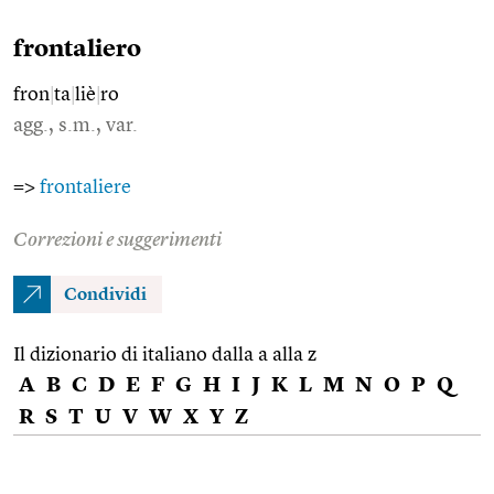
frontaliero
fron
|
ta
|
liè
|
ro
agg., s.m., var.
=>
frontaliere
Correzioni e suggerimenti
Condividi
Il dizionario di italiano dalla a alla z
A
B
C
D
E
F
G
H
I
J
K
L
M
N
O
P
Q
R
S
T
U
V
W
X
Y
Z