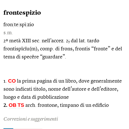
frontespizio
fron
|
te
|
spì
|
zio
s.m.
2ª metà XIII sec. nell'accez. 2; dal lat. tardo
frontispĭcĭu(m), comp. di frons, frontis “fronte” e del
tema di specĕre “guardare”.
CO
1.
la prima pagina di un libro, dove generalmente
sono indicati titolo, nome dell’autore e dell’editore,
luogo e data di pubblicazione
2.
OB
TS
arch. frontone, timpano di un edificio
Correzioni e suggerimenti