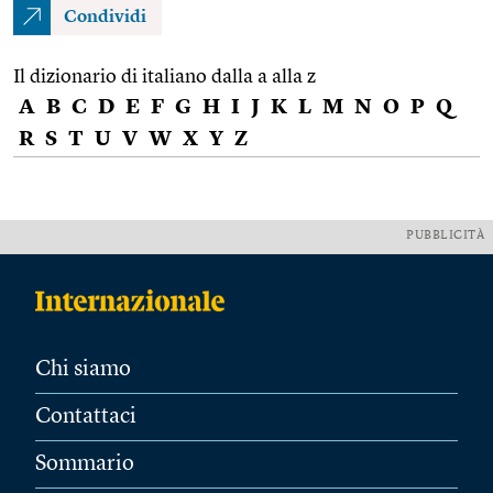
Condividi
Il dizionario di italiano dalla a alla z
A
B
C
D
E
F
G
H
I
J
K
L
M
N
O
P
Q
R
S
T
U
V
W
X
Y
Z
PUBBLICITÀ
Chi siamo
Contattaci
Sommario