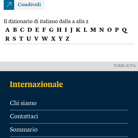
Condividi
Il dizionario di italiano dalla a alla z
A
B
C
D
E
F
G
H
I
J
K
L
M
N
O
P
Q
R
S
T
U
V
W
X
Y
Z
PUBBLICITÀ
Chi siamo
Contattaci
Sommario