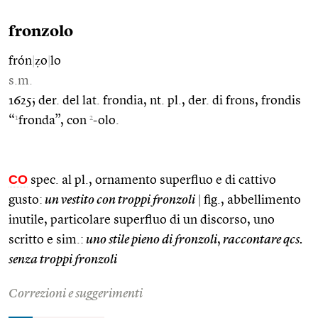
fronzolo
frón
|
ẓo
|
lo
s.m.
1625; der. del lat. frondia, nt. pl., der. di frons, frondis
1
2
“
fronda”, con
-olo.
CO
spec. al pl., ornamento superfluo e di cattivo
gusto:
un vestito con troppi fronzoli
|
fig., abbellimento
inutile, particolare superfluo di un discorso, uno
scritto e sim.:
uno stile pieno di fronzoli
,
raccontare qcs.
senza troppi fronzoli
Correzioni e suggerimenti