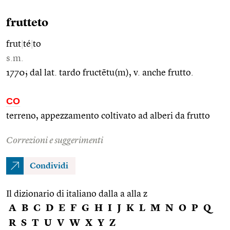
frutteto
frut
|
té
|
to
s.m.
1770; dal lat. tardo fructētu(m), v. anche frutto.
CO
terreno, appezzamento coltivato ad alberi da frutto
Correzioni e suggerimenti
Condividi
Il dizionario di italiano dalla a alla z
A
B
C
D
E
F
G
H
I
J
K
L
M
N
O
P
Q
R
S
T
U
V
W
X
Y
Z