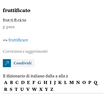
fruttificato
frut
|
ti
|
fi
|
cà
|
to
p.pass.
=>
fruttificare
.
Correzioni e suggerimenti
Condividi
Il dizionario di italiano dalla a alla z
A
B
C
D
E
F
G
H
I
J
K
L
M
N
O
P
Q
R
S
T
U
V
W
X
Y
Z