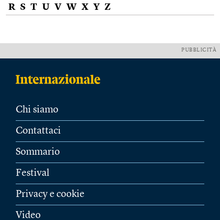
R
S
T
U
V
W
X
Y
Z
PUBBLICITÀ
Chi siamo
Contattaci
Sommario
Festival
Privacy e cookie
Video