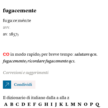
fugacemente
fu
|
ga
|
ce
|
mén
|
te
avv.
av. 1857;
CO
in modo rapido; per breve tempo:
salutare qcn.
fugacemente
;
ricordare fugacemente qcs.
Correzioni e suggerimenti
Condividi
Il dizionario di italiano dalla a alla z
A
B
C
D
E
F
G
H
I
J
K
L
M
N
O
P
Q