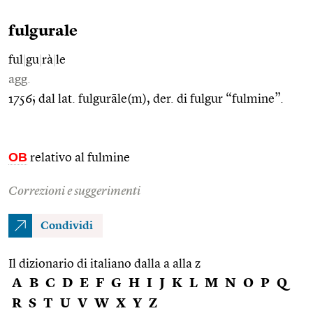
fulgurale
ful
|
gu
|
rà
|
le
agg.
1756; dal lat. fulgurāle(m), der. di fulgur “fulmine”.
OB
relativo al fulmine
Correzioni e suggerimenti
Condividi
Il dizionario di italiano dalla a alla z
A
B
C
D
E
F
G
H
I
J
K
L
M
N
O
P
Q
R
S
T
U
V
W
X
Y
Z