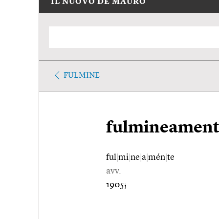
IL NUOVO DE MAURO
FULMINE
fulmineament
ful
|
mi
|
ne
|
a
|
mén
|
te
avv.
1905;