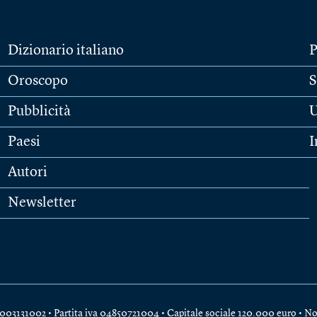
Dizionario italiano
P
Oroscopo
S
Pubblicità
U
Paesi
I
Autori
Newsletter
e 04003131002 • Partita iva 04850721004 • Capitale sociale 120.000 euro •
No