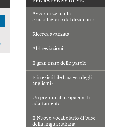
PER SAPERNE DI PIÙ
Avvertenze per la
consultazione del dizionario
A
Ricerca avanzata
Abbreviazioni
Il gran mare delle parole
È irresistibile l’ascesa degli
anglismi?
Un premio alla capacità di
adattamento
Il Nuovo vocabolario di base
della lingua italiana