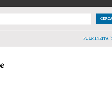
CERC
FULMINEITA
e