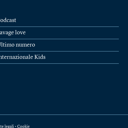
odcast
avage love
ltimo numero
nternazionale Kids
te legali
•
Cookie