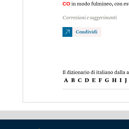
CO
in modo fulmineo, con es
Correzioni e suggerimenti
Condividi
Il dizionario di italiano dalla a
A
B
C
D
E
F
G
H
I
J