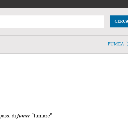
CERC
FUMEA
.pass. di
fumer
"fumare"