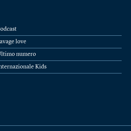
odcast
avage love
ltimo numero
nternazionale Kids