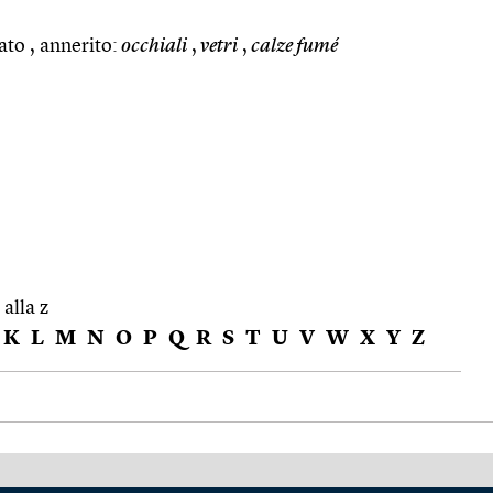
ato , annerito:
occhiali
,
vetri
,
calze fumé
 alla z
K
L
M
N
O
P
Q
R
S
T
U
V
W
X
Y
Z