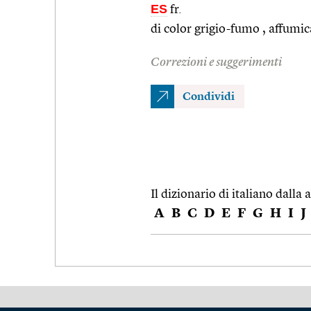
ES
fr.
di color grigio-fumo , affumic
Correzioni e suggerimenti
Condividi
Il dizionario di italiano dalla a
A
B
C
D
E
F
G
H
I
J