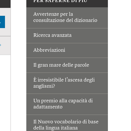
PER SAPERNE DI PIÙ
Avvertenze per la
consultazione del dizionario
A
Ricerca avanzata
Abbreviazioni
Il gran mare delle parole
È irresistibile l’ascesa degli
anglismi?
Un premio alla capacità di
adattamento
Il Nuovo vocabolario di base
della lingua italiana