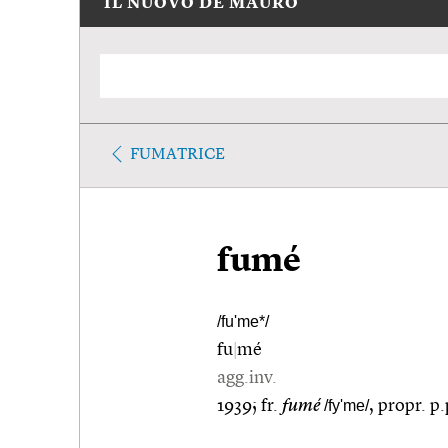
IL NUOVO DE MAURO
FUMATRICE
fumé
/fu'me*/
fu
|
mé
agg.inv.
1939; fr.
fumé
/fy'me/
, propr. p