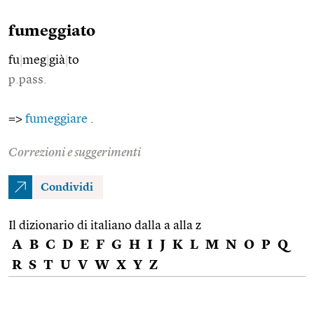
fumeggiato
fu
|
meg
|
già
|
to
p.pass.
=>
fumeggiare
.
Correzioni e suggerimenti
Condividi
Il dizionario di italiano dalla a alla z
A
B
C
D
E
F
G
H
I
J
K
L
M
N
O
P
Q
R
S
T
U
V
W
X
Y
Z