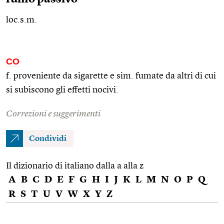
loc.s.m.
CO
f. proveniente da sigarette e
sim.
fumate da altri di cui
si subiscono gli effetti nocivi.
Correzioni e suggerimenti
Condividi
Il dizionario di italiano dalla a alla z
A
B
C
D
E
F
G
H
I
J
K
L
M
N
O
P
Q
R
S
T
U
V
W
X
Y
Z