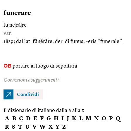
funerare
fu
|
ne
|
rà
|
re
v.tr.
1829; dal lat. fŭnĕrāre, der. di funus, -eris “funerale”.
OB
portare al luogo di sepoltura
Correzioni e suggerimenti
Condividi
Il dizionario di italiano dalla a alla z
A
B
C
D
E
F
G
H
I
J
K
L
M
N
O
P
Q
R
S
T
U
V
W
X
Y
Z