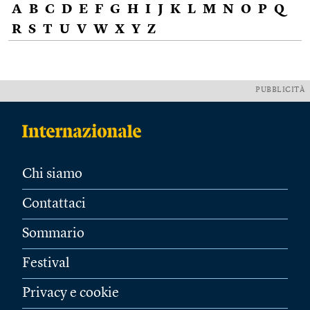
A
B
C
D
E
F
G
H
I
J
K
L
M
N
O
P
Q
R
S
T
U
V
W
X
Y
Z
PUBBLICITÀ
Chi siamo
Contattaci
Sommario
Festival
Privacy e cookie