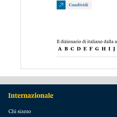
Condividi
Il dizionario di italiano dalla a
A
B
C
D
E
F
G
H
I
J
Chi siamo