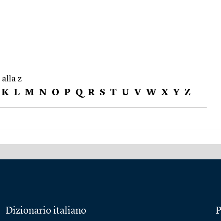
 alla z
K
L
M
N
O
P
Q
R
S
T
U
V
W
X
Y
Z
Dizionario italiano
P