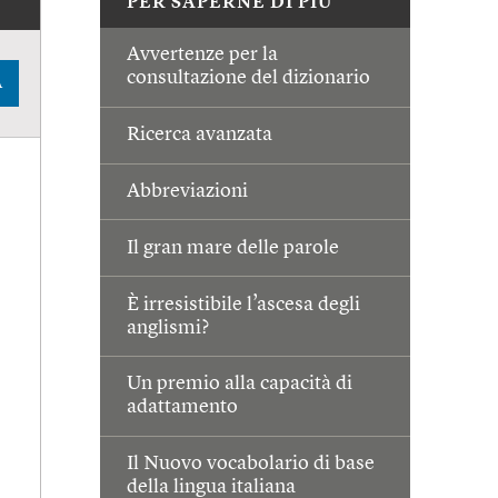
PER SAPERNE DI PIÙ
Avvertenze per la
consultazione del dizionario
A
Ricerca avanzata
Abbreviazioni
Il gran mare delle parole
È irresistibile l’ascesa degli
anglismi?
Un premio alla capacità di
adattamento
Il Nuovo vocabolario di base
della lingua italiana