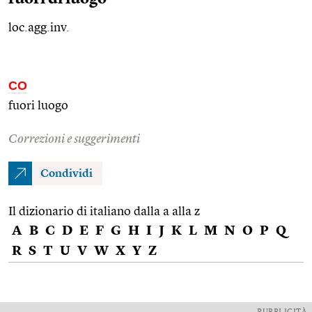
loc.agg.inv.
CO
fuori luogo
Correzioni e suggerimenti
Condividi
Il dizionario di italiano dalla a alla z
A
B
C
D
E
F
G
H
I
J
K
L
M
N
O
P
Q
R
S
T
U
V
W
X
Y
Z