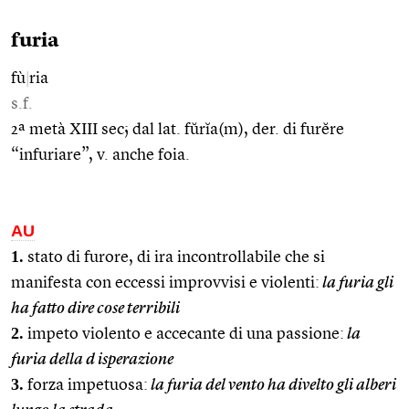
furia
fù
|
ria
s.f.
2ª metà XIII sec; dal lat. fŭrĭa(m), der. di furĕre
“infuriare”, v. anche foia.
AU
1.
stato di furore, di ira incontrollabile che si
manifesta con eccessi improvvisi e violenti:
la furia gli
ha fatto dire cose terribili
2.
impeto violento e accecante di una passione:
la
furia della d isperazione
3.
forza impetuosa:
la furia del vento ha divelto gli alberi