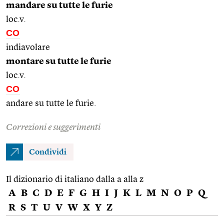
mandare su tutte le furie
loc.v.
CO
indiavolare
montare su tutte le furie
loc.v.
CO
andare su tutte le furie.
Correzioni e suggerimenti
Condividi
Il dizionario di italiano dalla a alla z
A
B
C
D
E
F
G
H
I
J
K
L
M
N
O
P
Q
R
S
T
U
V
W
X
Y
Z