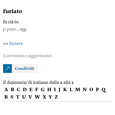
furiato
fu
|
rià
|
to
p.pass., agg.
=>
furiare
Correzioni e suggerimenti
Condividi
Il dizionario di italiano dalla a alla z
A
B
C
D
E
F
G
H
I
J
K
L
M
N
O
P
Q
R
S
T
U
V
W
X
Y
Z