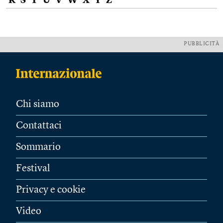
R
S
T
U
V
W
X
Y
Z
PUBBLICITÀ
Chi siamo
Contattaci
Sommario
Festival
Privacy e cookie
Video