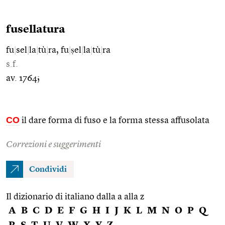
fusellatura
fu
|
sel
|
la
|
tù
|
ra, fu
|
ṣel
|
la
|
tù
|
ra
s.f.
av. 1764;
CO
il dare forma di fuso e la forma stessa affusolata
Correzioni e suggerimenti
Condividi
Il dizionario di italiano dalla a alla z
A
B
C
D
E
F
G
H
I
J
K
L
M
N
O
P
Q