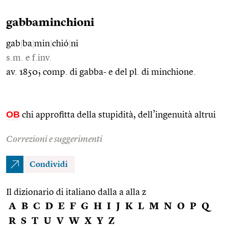
gabbaminchioni
gab
|
ba
|
min
|
chió
|
ni
s.m. e f.inv.
av. 1850; comp. di gabba- e del pl. di minchione.
OB
chi approfitta della stupidità, dell’ingenuità altrui
Correzioni e suggerimenti
Condividi
Il dizionario di italiano dalla a alla z
A
B
C
D
E
F
G
H
I
J
K
L
M
N
O
P
Q
R
S
T
U
V
W
X
Y
Z