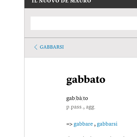
IL NUOVO DE MAURO
GABBARSI
gabbato
gab
|
bà
|
to
p.pass., agg.
=>
gabbare
,
gabbarsi