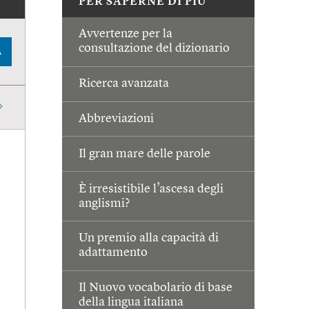
PER SAPERNE DI PIÙ
Avvertenze per la
consultazione del dizionario
A
Ricerca avanzata
Abbreviazioni
Il gran mare delle parole
È irresistibile l’ascesa degli
anglismi?
Un premio alla capacità di
adattamento
Il Nuovo vocabolario di base
della lingua italiana