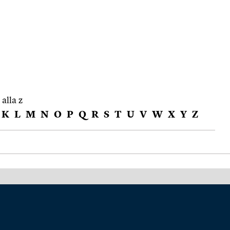
 alla z
K
L
M
N
O
P
Q
R
S
T
U
V
W
X
Y
Z