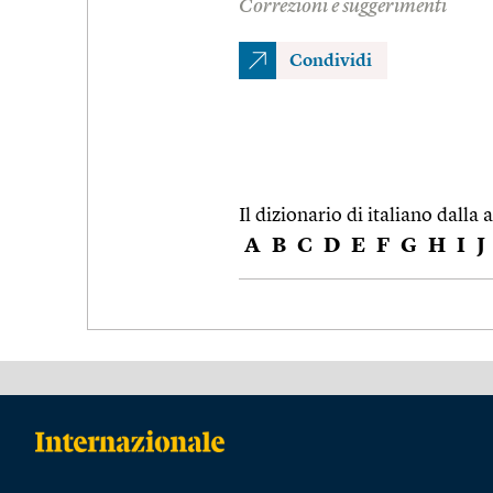
Correzioni e suggerimenti
Condividi
Il dizionario di italiano dalla a
A
B
C
D
E
F
G
H
I
J