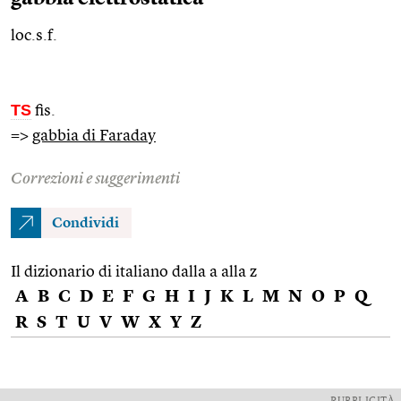
loc.s.f.
TS
fis.
=>
gabbia di Faraday
Correzioni e suggerimenti
Condividi
Il dizionario di italiano dalla a alla z
A
B
C
D
E
F
G
H
I
J
K
L
M
N
O
P
Q
R
S
T
U
V
W
X
Y
Z