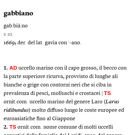
gabbiano
gab
|
bià
|
no
s.m.
1
1669; der. del lat. gavia con
-ano.
1.
AD
uccello marino con il capo grosso, il becco con
la parte superiore ricurva, provvisto di lunghe ali
bianche o grige con contorni neri che si ciba in
TS
prevalenza di pesci, molluschi e crostacei
|
ornit.com. uccello marino del genere Laro (
Larus
ridibundus
) molto diffuso lungo le coste europee ed
euroasiatiche fino al Giappone
2.
TS
ornit.com. nome comune di molti uccelli