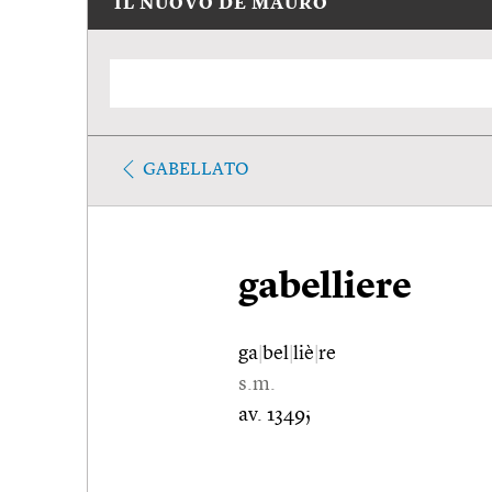
IL NUOVO DE MAURO
GABELLATO
gabelliere
ga
|
bel
|
liè
|
re
s.m.
av. 1349;