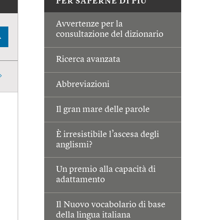
PER SAPERNE DI PIÙ
Avvertenze per la
consultazione del dizionario
A
Ricerca avanzata
Abbreviazioni
Il gran mare delle parole
È irresistibile l’ascesa degli
anglismi?
Un premio alla capacità di
adattamento
Il Nuovo vocabolario di base
della lingua italiana