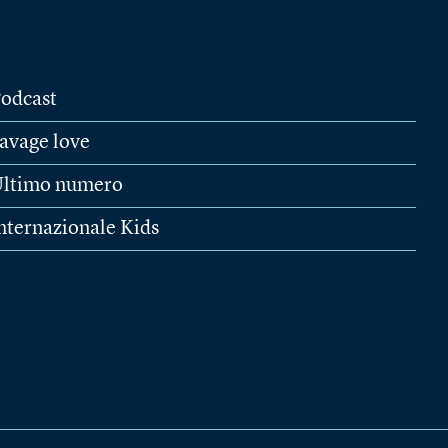
odcast
avage love
ltimo numero
nternazionale Kids