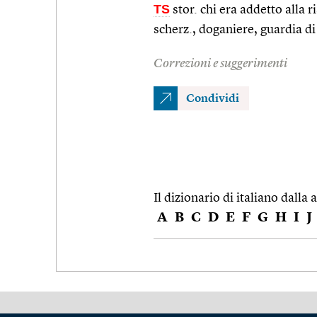
TS
stor. chi era addetto alla 
scherz., doganiere, guardia di
Correzioni e suggerimenti
Condividi
Il dizionario di italiano dalla a
A
B
C
D
E
F
G
H
I
J