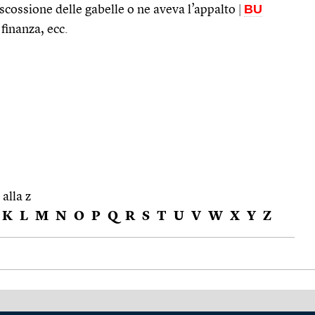
BU
riscossione delle gabelle o ne aveva l’appalto
|
 finanza, ecc.
 alla z
K
L
M
N
O
P
Q
R
S
T
U
V
W
X
Y
Z