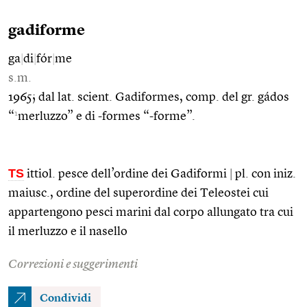
gadiforme
ga
|
di
|
fór
|
me
s.m.
1965; dal lat. scient. Gadiformes, comp. del gr. gádos
1
“
merluzzo” e di -formes “-forme”.
TS
ittiol. pesce dell’ordine dei Gadiformi
|
pl. con iniz.
maiusc., ordine del superordine dei Teleostei cui
appartengono pesci marini dal corpo allungato tra cui
il merluzzo e il nasello
Correzioni e suggerimenti
Condividi