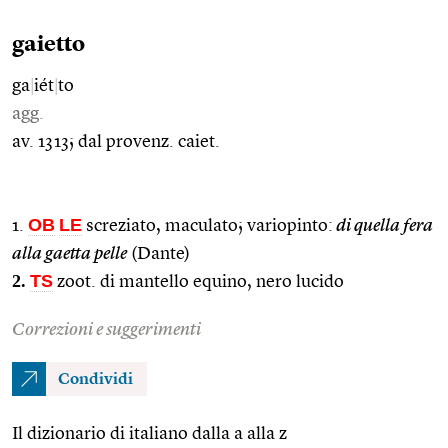
gaietto
ga
|
iét
|
to
agg.
av. 1313; dal provenz. caiet.
OB
LE
1.
screziato, maculato; variopinto:
di quella fera
alla gaetta pelle
(Dante)
2.
TS
zoot. di mantello equino, nero lucido
Correzioni e suggerimenti
Condividi
Il dizionario di italiano dalla a alla z