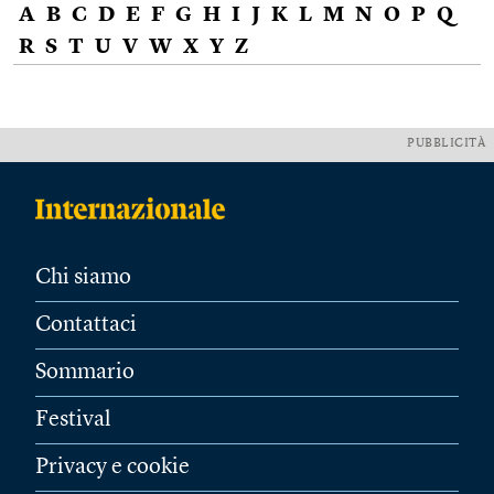
A
B
C
D
E
F
G
H
I
J
K
L
M
N
O
P
Q
R
S
T
U
V
W
X
Y
Z
PUBBLICITÀ
Chi siamo
Contattaci
Sommario
Festival
Privacy e cookie