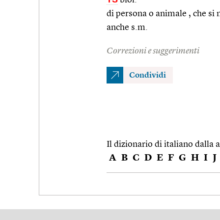
di persona o animale , che si
anche s.m.
Correzioni e suggerimenti
Condividi
Il dizionario di italiano dalla a
A
B
C
D
E
F
G
H
I
J