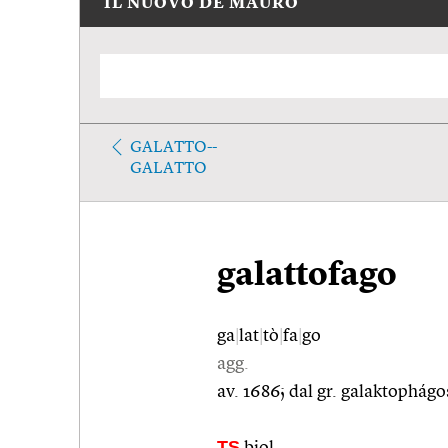
IL NUOVO DE MAURO
GALATTO--
GALATTO
galattofago
ga
|
lat
|
tò
|
fa
|
go
agg.
av. 1686; dal gr. galaktophágo
TS
biol.