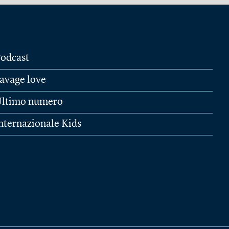
odcast
avage love
ltimo numero
nternazionale Kids