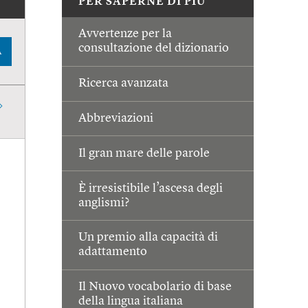
PER SAPERNE DI PIÙ
Avvertenze per la
consultazione del dizionario
A
Ricerca avanzata
Abbreviazioni
Il gran mare delle parole
È irresistibile l’ascesa degli
anglismi?
Un premio alla capacità di
adattamento
Il Nuovo vocabolario di base
della lingua italiana