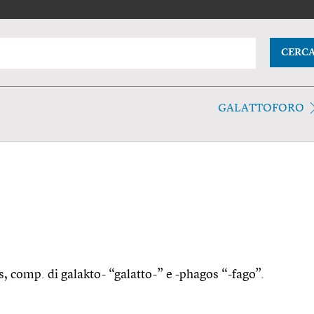
CERC
GALATTOFORO
s, comp. di galakto- “galatto-” e -phagos “-fago”.