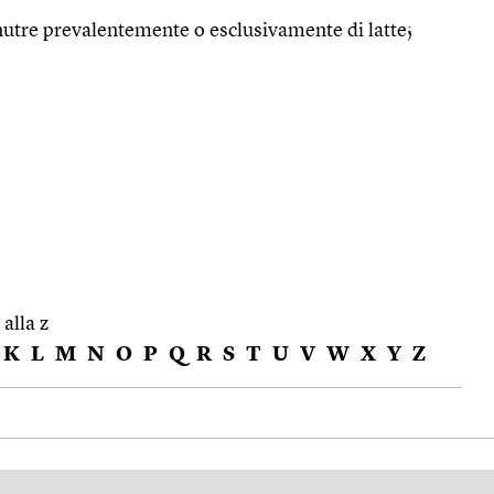
 nutre prevalentemente o esclusivamente di latte;
 alla z
K
L
M
N
O
P
Q
R
S
T
U
V
W
X
Y
Z