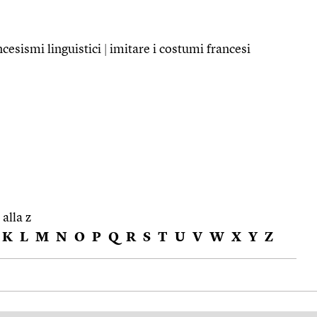
ancesismi linguistici
|
imitare i costumi francesi
 alla z
K
L
M
N
O
P
Q
R
S
T
U
V
W
X
Y
Z