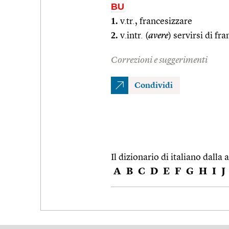
BU
1.
v.tr., francesizzare
2.
v.intr. (
avere
) servirsi di fr
Correzioni e suggerimenti
Condividi
Il dizionario di italiano dalla a
A
B
C
D
E
F
G
H
I
J