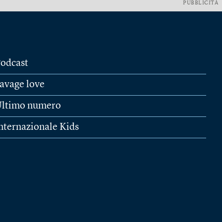
PUBBLICITÀ
odcast
avage love
ltimo numero
nternazionale Kids