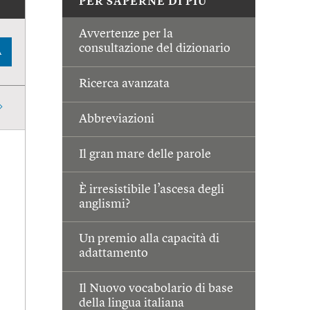
PER SAPERNE DI PIÙ
Avvertenze per la
consultazione del dizionario
A
Ricerca avanzata
Abbreviazioni
Il gran mare delle parole
È irresistibile l’ascesa degli
anglismi?
Un premio alla capacità di
adattamento
Il Nuovo vocabolario di base
della lingua italiana