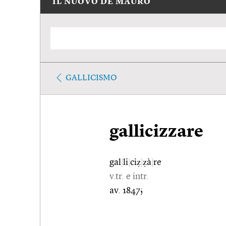
IL NUOVO DE MAURO
GALLICISMO
gallicizzare
gal
|
li
|
ciẓ
|
ẓà
|
re
v.tr. e intr.
av. 1847;