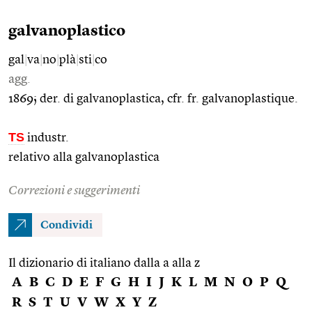
galvanoplastico
gal
|
va
|
no
|
plà
|
sti
|
co
agg.
1869; der. di galvanoplastica, cfr. fr. galvanoplastique.
TS
industr.
relativo alla galvanoplastica
Correzioni e suggerimenti
Condividi
Il dizionario di italiano dalla a alla z
A
B
C
D
E
F
G
H
I
J
K
L
M
N
O
P
Q
R
S
T
U
V
W
X
Y
Z