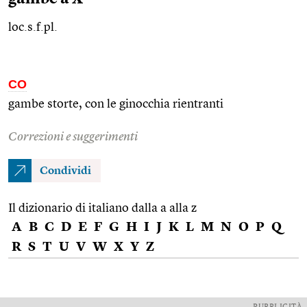
loc.s.f.pl.
CO
gambe storte, con le ginocchia rientranti
Correzioni e suggerimenti
Condividi
Il dizionario di italiano dalla a alla z
A
B
C
D
E
F
G
H
I
J
K
L
M
N
O
P
Q
R
S
T
U
V
W
X
Y
Z