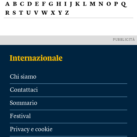
A
B
C
D
E
F
G
H
I
J
K
L
M
N
O
P
Q
R
S
T
U
V
W
X
Y
Z
PUBBLICITÀ
Chi siamo
Contattaci
Sommario
Festival
Privacy e cookie