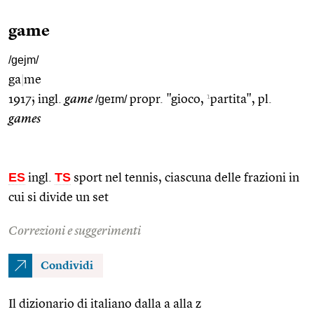
game
/gejm/
ga
|
me
1
1917; ingl.
game
/geɪm/
propr. "gioco,
partita", pl.
games
ES
TS
ingl.
sport nel tennis, ciascuna delle frazioni in
cui si divide un set
Correzioni e suggerimenti
Condividi
Il dizionario di italiano dalla a alla z