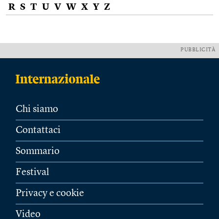
R
S
T
U
V
W
X
Y
Z
PUBBLICITÀ
Chi siamo
Contattaci
Sommario
Festival
Privacy e cookie
Video