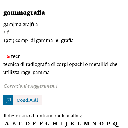
gammagrafia
gam
|
ma
|
gra
|
fì
|
a
s.f.
1971; comp. di gamma- e -grafia.
TS
tecn.
tecnica di radiografia di corpi opachi o metallici che
utilizza raggi gamma
Correzioni e suggerimenti
Condividi
Il dizionario di italiano dalla a alla z
A
B
C
D
E
F
G
H
I
J
K
L
M
N
O
P
Q