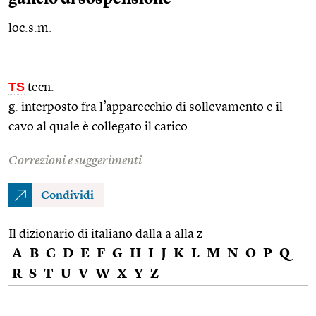
loc.s.m.
TS
tecn.
g. interposto fra l’apparecchio di sollevamento e il
cavo al quale è collegato il carico
Correzioni e suggerimenti
Condividi
Il dizionario di italiano dalla a alla z
A
B
C
D
E
F
G
H
I
J
K
L
M
N
O
P
Q
R
S
T
U
V
W
X
Y
Z