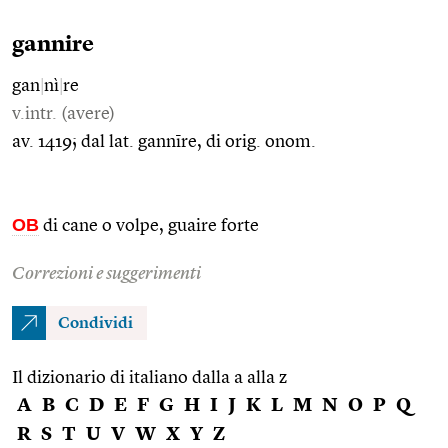
gannire
gan
|
nì
|
re
v.intr. (avere)
av. 1419; dal lat. gannīre, di orig. onom.
OB
di cane o volpe, guaire forte
Correzioni e suggerimenti
Condividi
Il dizionario di italiano dalla a alla z
A
B
C
D
E
F
G
H
I
J
K
L
M
N
O
P
Q
R
S
T
U
V
W
X
Y
Z