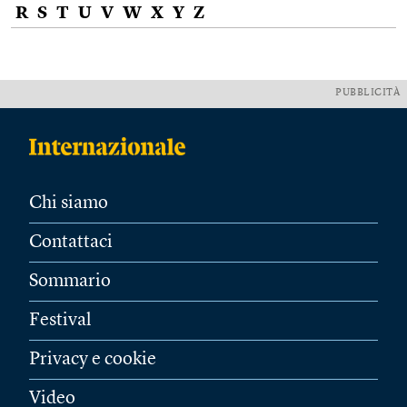
R
S
T
U
V
W
X
Y
Z
PUBBLICITÀ
Chi siamo
Contattaci
Sommario
Festival
Privacy e cookie
Video