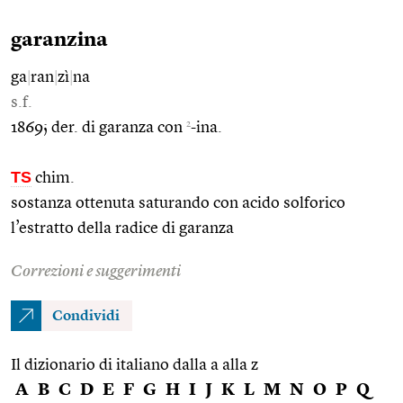
garanzina
ga
|
ran
|
zì
|
na
s.f.
2
1869; der. di garanza con
-ina.
TS
chim.
sostanza ottenuta saturando con acido solforico
l’estratto della radice di garanza
Correzioni e suggerimenti
Condividi
Il dizionario di italiano dalla a alla z
A
B
C
D
E
F
G
H
I
J
K
L
M
N
O
P
Q