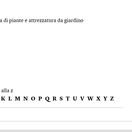
a di piante e attrezzatura da giardino
 alla z
K
L
M
N
O
P
Q
R
S
T
U
V
W
X
Y
Z