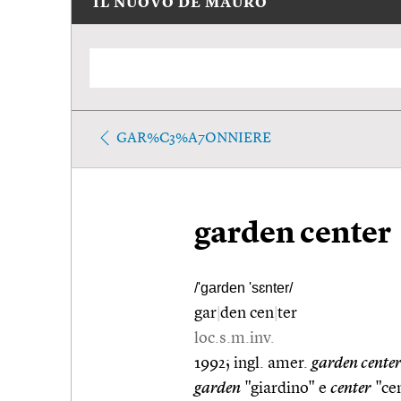
IL NUOVO DE MAURO
GAR%C3%A7ONNIERE
garden center
/'garden 'sɛnter/
gar
|
den cen
|
ter
loc.s.m.inv.
1992; ingl. amer.
garden cente
garden
"giardino" e
center
"ce