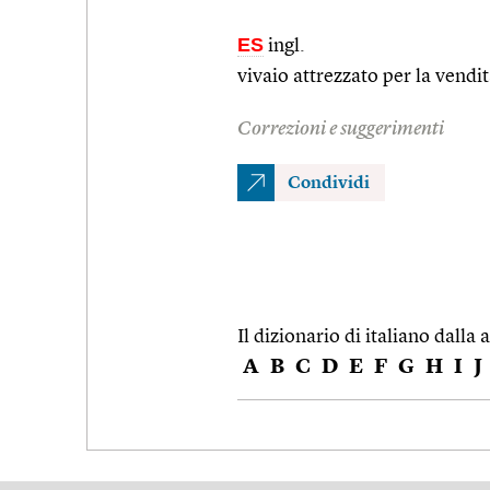
ES
ingl.
vivaio attrezzato per la vendit
Correzioni e suggerimenti
Condividi
Il dizionario di italiano dalla a
A
B
C
D
E
F
G
H
I
J