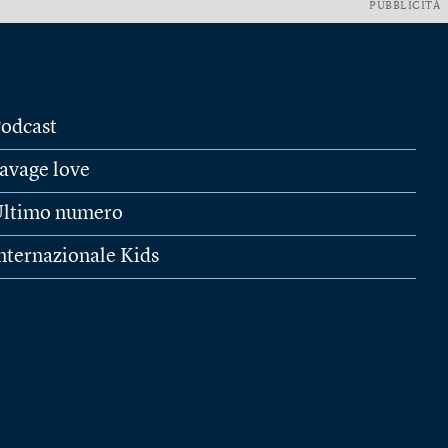
PUBBLICITÀ
odcast
avage love
ltimo numero
nternazionale Kids