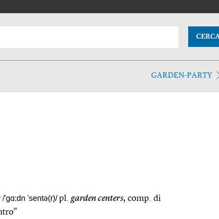
CERC
GARDEN-PARTY
r
/'gɑ:dn 'sentə(r)/
pl.
garden centers
, comp. di
ntro"