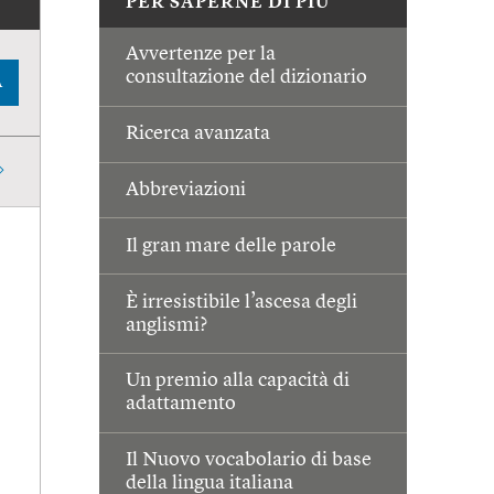
PER SAPERNE DI PIÙ
Avvertenze per la
consultazione del dizionario
A
Ricerca avanzata
Abbreviazioni
Il gran mare delle parole
È irresistibile l’ascesa degli
anglismi?
Un premio alla capacità di
adattamento
Il Nuovo vocabolario di base
della lingua italiana