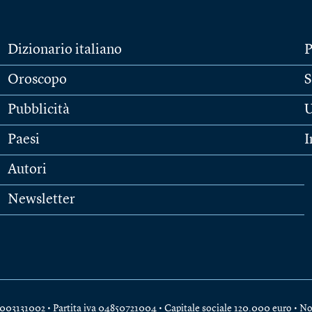
Dizionario italiano
P
Oroscopo
S
Pubblicità
U
Paesi
I
Autori
Newsletter
e 04003131002 • Partita iva 04850721004 • Capitale sociale 120.000 euro •
No