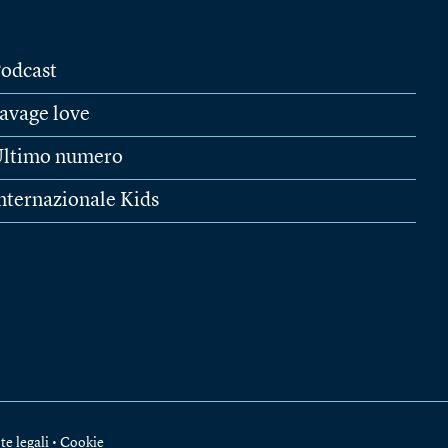
odcast
avage love
ltimo numero
nternazionale Kids
te legali
•
Cookie