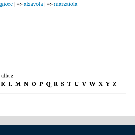
giore
|
=>
alzavola
|
=>
marzaiola
 alla z
K
L
M
N
O
P
Q
R
S
T
U
V
W
X
Y
Z