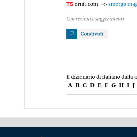
TS
ornit.com. =>
smergo mag
Correzioni e suggerimenti
Condividi
Il dizionario di italiano dalla a
A
B
C
D
E
F
G
H
I
J