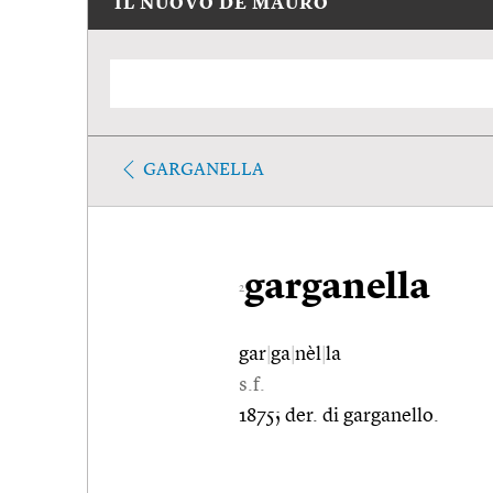
IL NUOVO DE MAURO
GARGANELLA
garganella
2
gar
|
ga
|
nèl
|
la
s.f.
1875; der. di garganello.