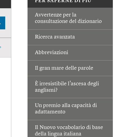
PER SAPERNE DI PIÙ
Avvertenze per la
consultazione del dizionario
A
Ricerca avanzata
Abbreviazioni
Il gran mare delle parole
È irresistibile l’ascesa degli
anglismi?
Un premio alla capacità di
adattamento
Il Nuovo vocabolario di base
della lingua italiana