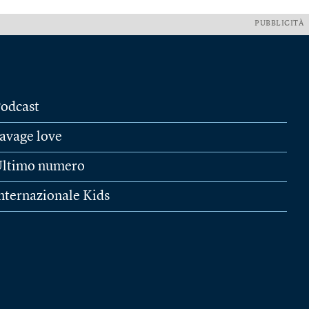
PUBBLICITÀ
odcast
avage love
ltimo numero
nternazionale Kids