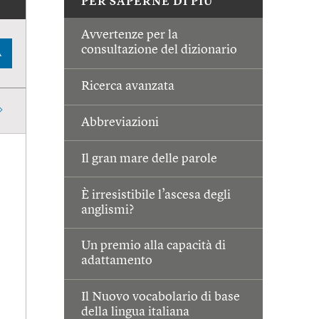
PER SAPERNE DI PIÙ
Avvertenze per la
consultazione del dizionario
A
Ricerca avanzata
Abbreviazioni
Il gran mare delle parole
È irresistibile l’ascesa degli
anglismi?
Un premio alla capacità di
adattamento
Il Nuovo vocabolario di base
della lingua italiana