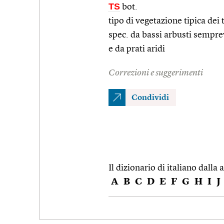
TS
bot.
tipo di vegetazione tipica dei
spec. da bassi arbusti sempre
e da prati aridi
Correzioni e suggerimenti
Condividi
Il dizionario di italiano dalla a
A
B
C
D
E
F
G
H
I
J