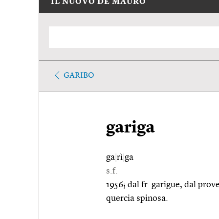
IL NUOVO DE MAURO
GARIBO
gariga
ga
|
rì
|
ga
s.f.
1956; dal fr. garigue, dal prov
quercia spinosa.