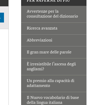
PER SAPERNE DI PIÙ
Avvertenze per la
consultazione del dizionario
A
Ricerca avanzata
Abbreviazioni
Il gran mare delle parole
È irresistibile l’ascesa degli
anglismi?
Un premio alla capacità di
adattamento
Il Nuovo vocabolario di base
della lingua italiana