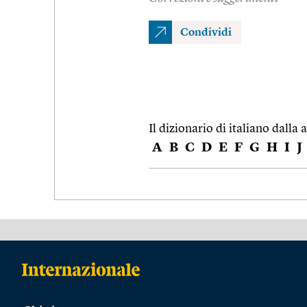
Condividi
Il dizionario di italiano dalla a
A
B
C
D
E
F
G
H
I
J