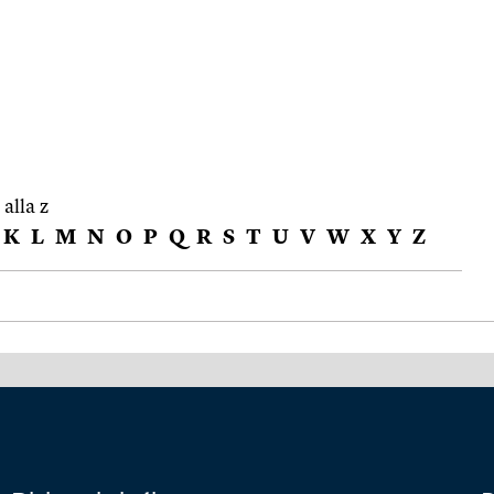
 alla z
K
L
M
N
O
P
Q
R
S
T
U
V
W
X
Y
Z