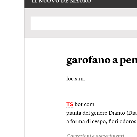
IL NUOVO DE MAURO
garofano a pe
loc.s.m.
TS
bot.com.
pianta del genere Dianto (Di
a forma di cespo, fiori odorosi
Correzioni e suggerimenti