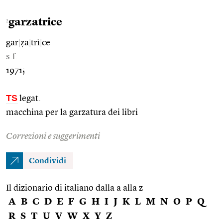
garzatrice
2
gar
|
ẓa
|
trì
|
ce
s.f.
1971;
TS
legat.
macchina per la garzatura dei libri
Correzioni e suggerimenti
Condividi
Il dizionario di italiano dalla a alla z
A
B
C
D
E
F
G
H
I
J
K
L
M
N
O
P
Q
R
S
T
U
V
W
X
Y
Z