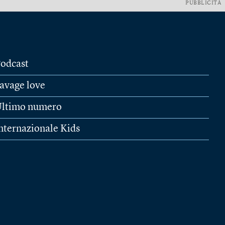
PUBBLICITÀ
odcast
avage love
ltimo numero
nternazionale Kids