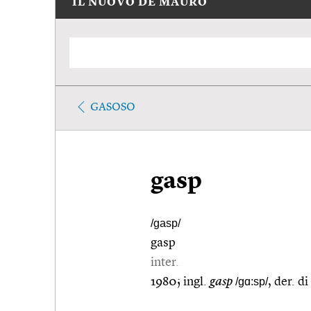
IL NUOVO DE MAURO
GASOSO
gasp
/gasp/
gasp
inter.
1980; ingl.
gasp
/gɑ:sp/
, der. di