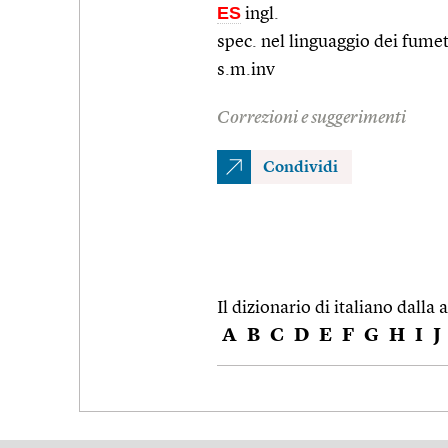
ES
ingl.
spec. nel linguaggio dei fume
s.m.inv
Correzioni e suggerimenti
Condividi
Il dizionario di italiano dalla a
A
B
C
D
E
F
G
H
I
J