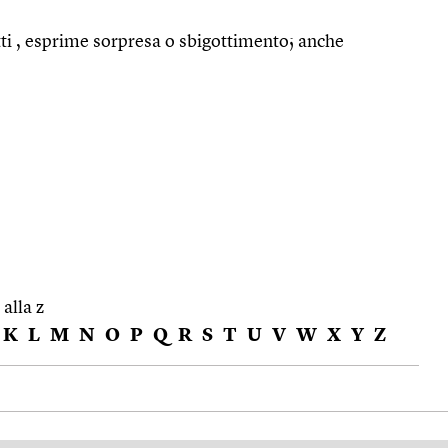
tti , esprime sorpresa o sbigottimento; anche
 alla z
K
L
M
N
O
P
Q
R
S
T
U
V
W
X
Y
Z