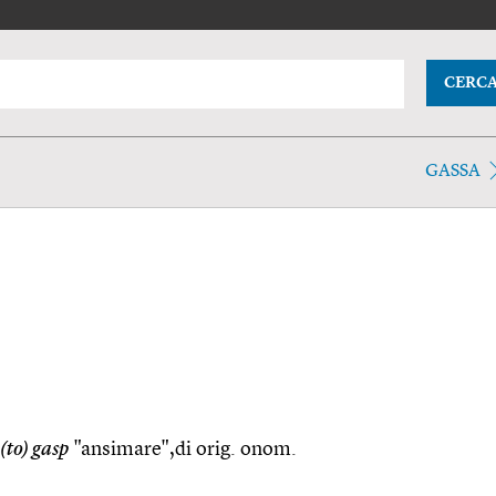
CERC
GASSA
(to) gasp
"ansimare",di orig. onom.