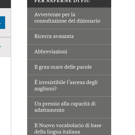
PER SAPERNE DI PIÙ
Avvertenze per la
consultazione del dizionario
A
Ricerca avanzata
Abbreviazioni
Il gran mare delle parole
È irresistibile l’ascesa degli
anglismi?
Un premio alla capacità di
adattamento
Il Nuovo vocabolario di base
della lingua italiana